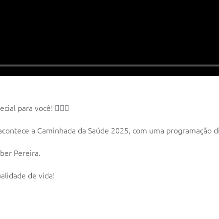
l para você! 🏃🏽‍♂️
h, acontece a Caminhada da Saúde 2025, com uma programação di
ber Pereira.
alidade de vida!