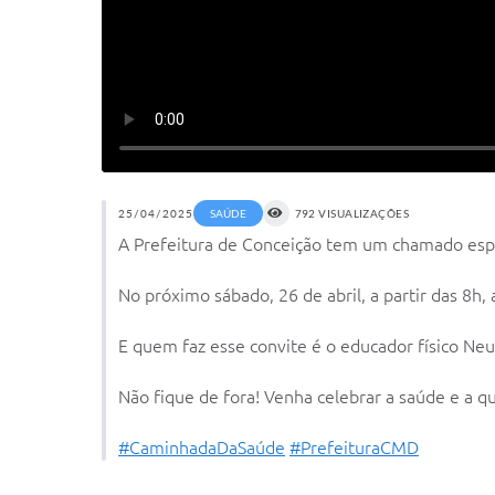
25/04/2025
SAÚDE
792 VISUALIZAÇÕES
A Prefeitura de Conceição tem um chamado especia
No próximo sábado, 26 de abril, a partir das 8
E quem faz esse convite é o educador físico Neu
Não fique de fora! Venha celebrar a saúde e a qu
#CaminhadaDaSaúde
#PrefeituraCMD