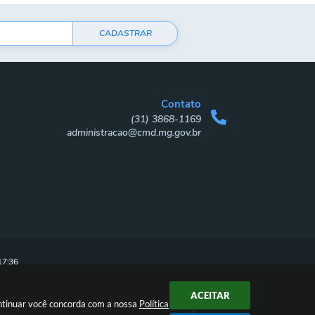
CADASTRAR
Contato
(31) 3868-1169
administracao@cmd.mg.gov.br
17:36
ACEITAR
ontinuar você concorda com a nossa
Política