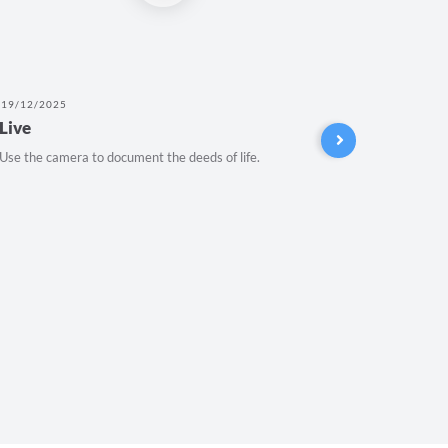
19/12/2025
27/11/202
Live
Audiênc
novo C
Use the camera to document the deeds of life.
Audiência 
UFVJM.