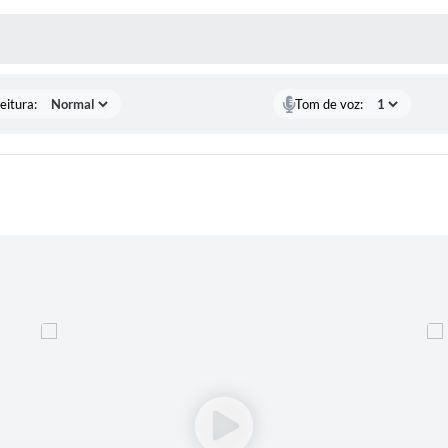
 MÍDIAS
eitura:
Tom de voz: