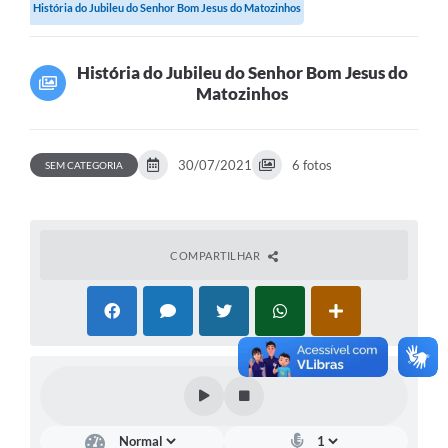
História do Jubileu do Senhor Bom Jesus do Matozinhos
Transparência
Editais
História do Jubileu do Senhor Bom Jesus do
Matozinhos
Legislação
Ouvidoria
30/07/2021
6 fotos
SEM CATEGORIA
Procuradoria Jurídica - Consultoria Administrativa
Serviços da Secretaria Municipal de Fazenda
Controle Interno
COMPARTILHAR
Notícias
SIM - Serviço de Inspeção Muncipal
e-SIC
Regularização Fundiária