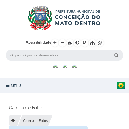
Acessibilidade
MENU
Principal
Galeria de Fotos
Sobre a Cidade
Galeria de Fotos
Turismo