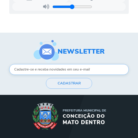
Contato
Notificações de Penalidades – Decisões
Notificações Ambientais
Notificações Obras e Posturas
Conselho Municipal de Conservação e Defesa do
NEWSLETTER
Meio Ambiente-CODEMA
Galeria de Fotos
Contratos
CADASTRAR
Audiências Públicas
Arquivos para Download
Obras
Galeria de Vídeos
Projetos