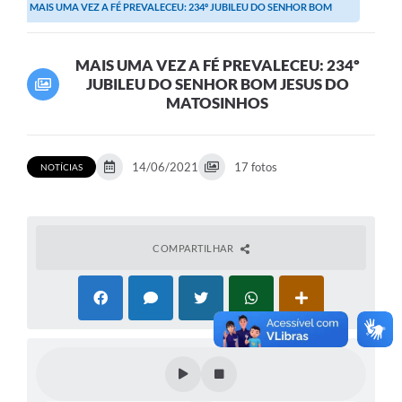
MAIS UMA VEZ A FÉ PREVALECEU: 234º JUBILEU DO SENHOR BOM
Transparência
JESUS DO MATOSINHOS
Editais
MAIS UMA VEZ A FÉ PREVALECEU: 234º
JUBILEU DO SENHOR BOM JESUS DO
Legislação
MATOSINHOS
Ouvidoria
Procuradoria Jurídica - Consultoria Administrativa
14/06/2021
17 fotos
NOTÍCIAS
Serviços da Secretaria Municipal de Fazenda
Controle Interno
COMPARTILHAR
Notícias
SIM - Serviço de Inspeção Muncipal
e-SIC
Regularização Fundiária