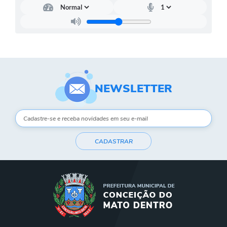
Contato
Notificações de Penalidades – Decisões
Notificações Ambientais
Notificações Obras e Posturas
Conselho Municipal de Conservação e Defesa do
NEWSLETTER
Meio Ambiente-CODEMA
Galeria de Fotos
Contratos
CADASTRAR
Audiências Públicas
Arquivos para Download
Obras
Galeria de Vídeos
Projetos