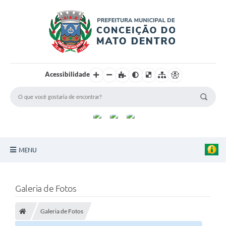
Acessibilidade
MENU
Principal
Galeria de Fotos
Sobre a Cidade
Galeria de Fotos
Turismo