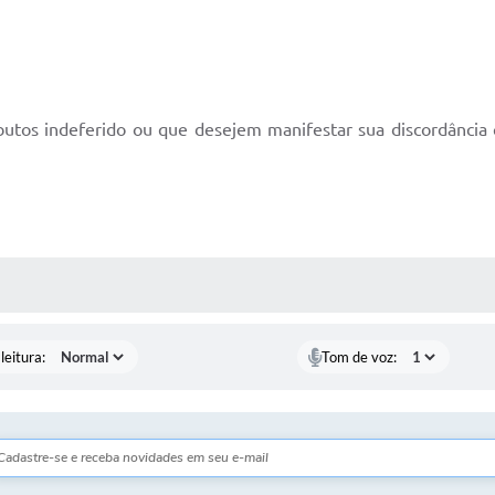
ibutos indeferido ou que desejem manifestar sua discordânci
AS MÍDIAS
leitura:
Tom de voz: