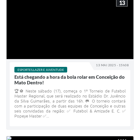
13
13 MAI 2025 - 15h08
ESPORTES,LAZER E JUVENTUDE
Está chegando a hora da bola rolar em Conceição do
Mato Dentro!
🏆⚽ Neste sábado (17), começa o 1º Torneio de Futebol
Master Regional, que será realizado no Estádio Dr. Juvêncio
da Silva Guimarães, a partir das 16h. 🥅 O torneio contará
com a participação de duas equipes de Conceição e outras
seis convidadas da região: ✅ Futebol & Amizade E. C. ✅
Popeye Master ✅...