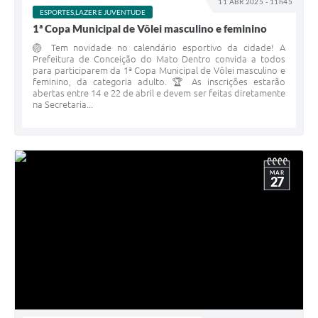
11 ABR 2025 - 11h45
ESPORTES,LAZER E JUVENTUDE
1ª Copa Municipal de Vôlei masculino e feminino
🏐 Tem novidade no calendário esportivo da cidade! A
Prefeitura de Conceição do Mato Dentro convida a todos
para participarem da 1ª Copa Municipal de Vôlei masculino e
feminino, da categoria adulto. 🏆 As inscrições estarão
abertas entre 14 e 22 de abril e devem ser feitas diretamente
na Secretaria...
MAR
27