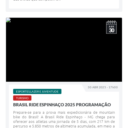
ABR
30
30 ABR 2025 - 17h00
ESPORTES,LAZER E JUVENTUDE
TURISMO
BRASIL RIDE ESPINHAÇO 2025 PROGRAMAÇÃO
Prepare-se para a prova mais expedicionária de mountain
bike do Brasil! A Brasil Ride Espinhaço - MG chega para
oferecer aos atletas uma jornada de 5 dias, com 217 km de
percurso e 5.850 metros de altimetria acumulada, em meio a