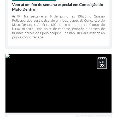
Vem aí um fim de semana especial em Conceição do
Mato Dentro!
Contas Públicas
🐇💚 Na sexta-feira, 6 de junho, às 19h30, o Ginásio
Links
Poliesportivo será palco de um jogo especial: Conceição do
Mato Dentro x América MG, em um grande confronto do
futsal mineiro. Uma noite de esporte, emoção e sorteio de
Serviços Online
brindes oferecidos pelo próprio Coelhão. 🎟️ Para assistir ao
jogo e concorrer aos...
Telefones Úteis
A Prefeitura
Diário Oficial
MAI
23