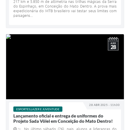
217 km e 5.850 m de altimetria nas trilhas mágicas da Serra
do Espinhaço, em Conceição do Mato Dentro. A prova mais
expedicionária do MTB brasileiro vai testar seus limites com
paisagens...
ABR
28
28 ABR 2025 - 11h30
ESPORTES,LAZER E JUVENTUDE
Lançamento oficial e entrega de uniformes do
Projeto Sada Vôlei em Conceição do Mato Dentro!
🏐✨ No último sábado (26), pais, alunos e lideranças do