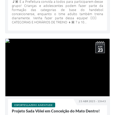
🤾🏿 E a Prefeitura convida a todos para participarem desse
grupo! Crianças e adolescentes podem fazer parte da
formação das categorias de base do handebol
conceicionense, enquanto o time adulto também treina
diariamente. Venha fazer parte dessa equipe! 🤾🏻‍♀️
CATEGORIAS E HORÁRIOS DE TREINO 👧🏾 7 a 10...
ABR
23
23 ABR 2025 - 13h43
ESPORTES,LAZER E JUVENTUDE
Projeto Sada Vôlei em Conceição do Mato Dentro!