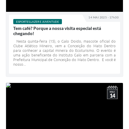
14 MAI 2025 - 17h30
ESPORTES,LAZER E JUVENTUDE
Tem café? Porque a nossa visita especial está
chegando!
Nesta quinta-feira (15), o Galo Doido, mascote oficial do
Clube Atlético Mineiro, vem a Conceição do Mato Dentro
para conhecer a capital mineira do Ecoturismo. O evento é
uma ação beneficente do Instituto Galo em parceria com a
Prefeitura Municipal de Conceição do Mato Dentro. E você é
nosso...
MAI
14