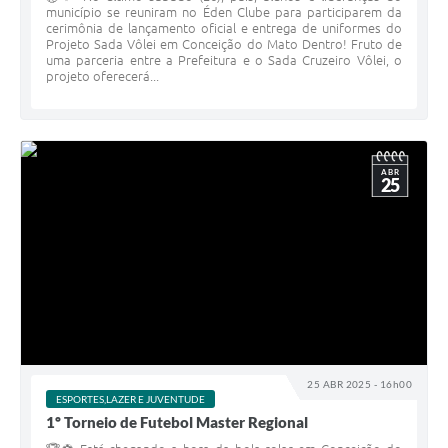
município se reuniram no Éden Clube para participarem da
cerimônia de lançamento oficial e entrega de uniformes do
Projeto Sada Vôlei em Conceição do Mato Dentro! Fruto de
uma parceria entre a Prefeitura e o Sada Cruzeiro Vôlei, o
projeto oferecerá...
ABR
25
25 ABR 2025 - 16h00
ESPORTES,LAZER E JUVENTUDE
1º Torneio de Futebol Master Regional