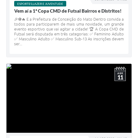
ESPORTES,LAZER E JUVENTUDE
Vem aí a 1ª Copa CMD de Futsal Bairros e Distritos!
🎉⚽🔥 E a Prefeitura de Conceição do Mato Dentro convida a
todos para participarem de mais uma novidade, um grande
evento esportivo que vai agitar a cidade! 🏆 A Copa CMD de
Futsal será disputada em três categorias: ✅ Feminino Adulto
✅ Masculino Adulto ✅ Masculino Sub-13 As inscrições devem
ser...
ABR
11