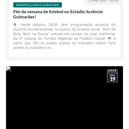
23 MAI 2025 - 10h30
ESPORTES,LAZER E JUVENTUDE
Fim de semana de futebol no Estádio Juvêncio
Guimarães!
⚽ Neste sábado, 24/05, tem programação especial do
esporte conceicionense: os alunos do projeto social "Bom de
Bola, Bom na Escola" entram em campo no jogo preliminar
da 2ª rodada do Torneio Regional de Futebol Master. 🥅 A
partir das 14h, os jovens atletas do treinador Milton Tank
abrem os trabalhos no...
MAI
19