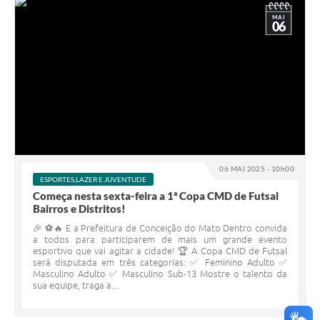
MAI
06
06 MAI 2025 - 10h00
ESPORTES,LAZER E JUVENTUDE
Começa nesta sexta-feira a 1ª Copa CMD de Futsal
Bairros e Distritos!
🎉 ⚽🔥 E a Prefeitura de Conceição do Mato Dentro convida
a todos para participarem de mais um grande evento
esportivo que vai agitar a cidade! 🏆 A Copa CMD de Futsal
será disputada em três categorias: ✅ Feminino Adulto ✅
Masculino Adulto ✅ Masculino Sub-13 Mostre o talento da
sua equipe, traga a...