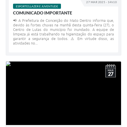
27 MAR 2025 - 14h10
ESPORTES,LAZER E JUVENTUDE
COMUNICADO IMPORTANTE
📢 A Prefeitura de Conceição do Mato Dentro informa que,
devido às fortes chuvas na manhã desta quinta-feira (27), o
Centro de Lutas do município foi inundado. A equipe de
limpeza já está trabalhando na higienização do espaço para
garantir a segurança de todos. ⚠️ Em virtude disso, as
atividades no...
MAR
27