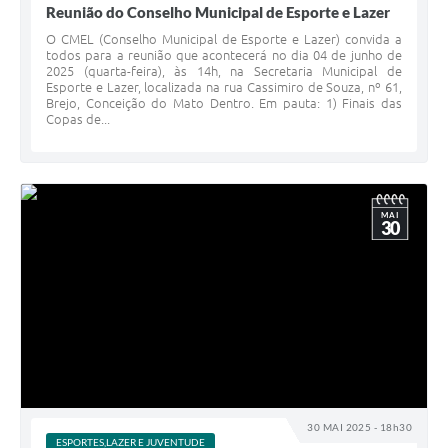
Contato
Reunião do Conselho Municipal de Esporte e Lazer
Notificações de Penalidades – Decisões
O CMEL (Conselho Municipal de Esporte e Lazer) convida a
todos para a reunião que acontecerá no dia 04 de junho de
2025 (quarta-feira), às 14h, na Secretaria Municipal de
Notificações Ambientais
Esporte e Lazer, localizada na rua Cassimiro de Souza, nº 61,
Brejo, Conceição do Mato Dentro. Em pauta: 1) Finais das
Notificações Obras e Posturas
Copas de...
Conselho Municipal de Conservação e Defesa do
Meio Ambiente-CODEMA
Galeria de Fotos
MAI
30
Contratos
Audiências Públicas
Arquivos para Download
Obras
Galeria de Vídeos
30 MAI 2025 - 18h30
ESPORTES,LAZER E JUVENTUDE
Projetos