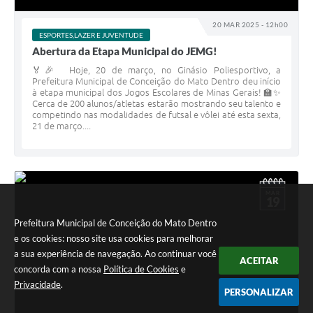
20 MAR 2025 - 12h00
ESPORTES,LAZER E JUVENTUDE
Abertura da Etapa Municipal do JEMG!
🏅🎉 Hoje, 20 de março, no Ginásio Poliesportivo, a
Prefeitura Municipal de Conceição do Mato Dentro deu início
à etapa municipal dos Jogos Escolares de Minas Gerais! 🏫✨
Cerca de 200 alunos/atletas estarão mostrando seu talento e
competindo nas modalidades de futsal e vôlei até esta sexta,
21 de março....
MAR
19
Prefeitura Municipal de Conceição do Mato Dentro
e os cookies: nosso site usa cookies para melhorar
a sua experiência de navegação. Ao continuar você
ACEITAR
concorda com a nossa
Política de Cookies
e
Privacidade
.
PERSONALIZAR