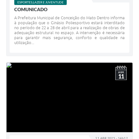
ESPORTES,LAZER E JUVENTUDE
COMUNICADO
A Prefeitura Municipal de Conceição do Mato Dentro informa
à população que o Ginásio Poliesportivo estará interditado
no período de 22 a 28 de abril para a realização de obras de
adequação estrutural no espaço. A intervenção é necessária
para garantir mais segurança, conforto e qualidade na
utilização...
ABR
11
11 ABR 2025 - 14h12