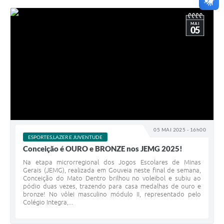
MAI
05
05 MAI 2025 - 16h00
ESPORTES,LAZER E JUVENTUDE
Conceição é OURO e BRONZE nos JEMG 2025!
Na etapa microrregional dos Jogos Escolares de Minas
Gerais (JEMG), realizada em Gouveia neste final de semana,
Conceição do Mato Dentro brilhou no voleibol e subiu ao
pódio duas vezes, trazendo para casa medalhas de ouro e
bronze! No vôlei masculino módulo II, representado pelo
Colégio Integra,...