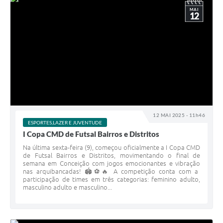
MAI
12
12 MAI 2025 - 11h46
ESPORTES,LAZER E JUVENTUDE
I Copa CMD de Futsal Bairros e Distritos
Na última sexta-feira (9), começou oficialmente a I Copa CMD
de Futsal Bairros e Distritos, movimentando o final de
semana em Conceição com jogos emocionantes e vibração
nas arquibancadas! 🏟️⚽🔥 A competição conta com a
participação de times em três categorias: feminino adulto,
masculino adulto e masculino...