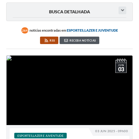
Transparência
BUSCA DETALHADA
Editais
Legislação
notícias encontradas em
ESPORTES,LAZER E JUVENTUDE
264
RSS
RECEBA NOTÍCIAS
Ouvidoria
Procuradoria Jurídica - Consultoria Administrativa
Serviços da Secretaria Municipal de Fazenda
JUN
03
Controle Interno
Notícias
SIM - Serviço de Inspeção Muncipal
e-SIC
Regularização Fundiária
03 JUN 2025 - 09h00
ESPORTES,LAZER E JUVENTUDE