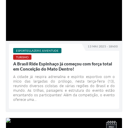
13 MAI 2025 - 18h00
ESPORTES,LAZER E JUVENTUDE
TURISMO
A Brasil Ride Espinhaço já começou com força total
em Conceição do Mato Dentro!
A cidade já respira adrenalina e espírito esportivo com o
início das largadas do prólogo, nesta terça-feira (13),
reunindo diversos ciclistas de várias regiões do Brasil e do
mundo. As trilhas, paisagens e estrutura do evento estão
encantando os participantes! Além da competição, o evento
oferece uma...
MAI