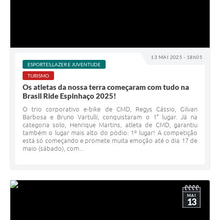
13 MAI 2025 - 18h05
ESPORTES,LAZER E JUVENTUDE
TURISMO
Os atletas da nossa terra começaram com tudo na
Brasil Ride Espinhaço 2025! ​
O trio corporativo e-bike de CMD, Regys Cássio, Gilvan
Barbosa e Bruno Vartulli, conquistaram o 1° lugar. Já na
categoria solo, Henrique Martins, atleta de CMD, garantiu
também o lugar mais alto do pódio: 1º lugar! A competição
está só começando e promete muita emoção até o dia 17 de
maio (sábado), com...
MAI
13