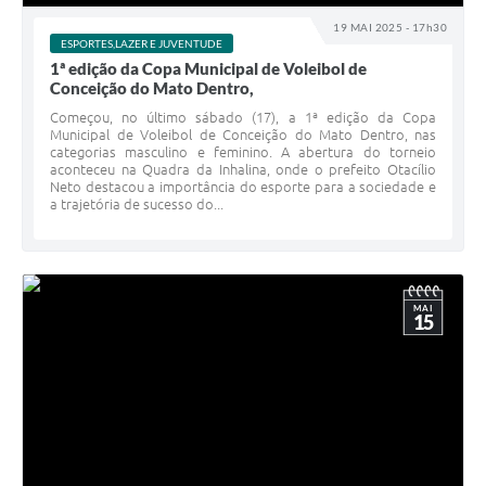
19 MAI 2025 - 17h30
ESPORTES,LAZER E JUVENTUDE
1ª edição da Copa Municipal de Voleibol de
Conceição do Mato Dentro,
Começou, no último sábado (17), a 1ª edição da Copa
Municipal de Voleibol de Conceição do Mato Dentro, nas
categorias masculino e feminino. A abertura do torneio
aconteceu na Quadra da Inhalina, onde o prefeito Otacílio
Neto destacou a importância do esporte para a sociedade e
a trajetória de sucesso do...
MAI
15