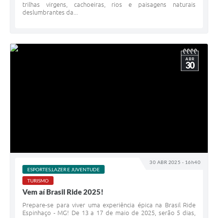
trilhas virgens, cachoeiras, rios e paisagens naturais
deslumbrantes da...
ABR
30
30 ABR 2025 - 16h40
ESPORTES,LAZER E JUVENTUDE
TURISMO
Vem aí Brasil Ride 2025!
Prepare-se para viver uma experiência épica na Brasil Ride
Espinhaço - MG! De 13 a 17 de maio de 2025, serão 5 dias,