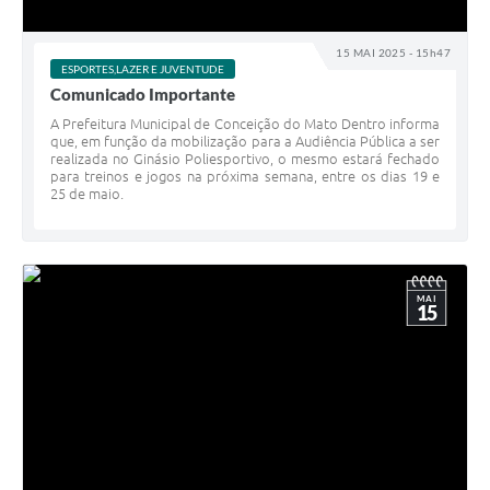
15 MAI 2025 - 15h47
ESPORTES,LAZER E JUVENTUDE
Comunicado Importante
A Prefeitura Municipal de Conceição do Mato Dentro informa
que, em função da mobilização para a Audiência Pública a ser
realizada no Ginásio Poliesportivo, o mesmo estará fechado
para treinos e jogos na próxima semana, entre os dias 19 e
25 de maio.
MAI
15