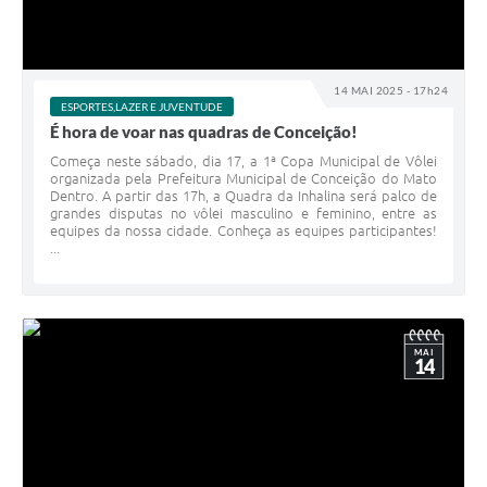
14 MAI 2025 - 17h24
ESPORTES,LAZER E JUVENTUDE
É hora de voar nas quadras de Conceição!
Começa neste sábado, dia 17, a 1ª Copa Municipal de Vôlei
organizada pela Prefeitura Municipal de Conceição do Mato
Dentro. A partir das 17h, a Quadra da Inhalina será palco de
grandes disputas no vôlei masculino e feminino, entre as
equipes da nossa cidade. Conheça as equipes participantes!
...
MAI
14