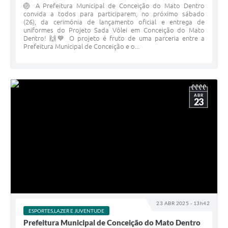
🏐 A Prefeitura Municipal de Conceição do Mato Dentro
convida a todos para participarem, no próximo sábado
(26), da cerimônia de lançamento oficial e entrega de
uniformes do Projeto Sada Vôlei em Conceição do Mato
Dentro! 🙌💙 O projeto é fruto de uma parceria entre a
Prefeitura Municipal de Conceição e o...
ABR
23
23 ABR 2025 - 13h42
ESPORTES,LAZER E JUVENTUDE
Prefeitura Municipal de Conceição do Mato Dentro