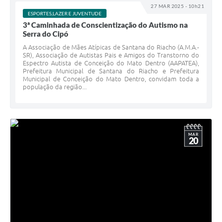
27 MAR 2025 - 10h21
ESPORTES,LAZER E JUVENTUDE
3ª Caminhada de Conscientização do Autismo na
Serra do Cipó
A Associação de Mães Atípicas de Santana do Riacho (A.M.A.-
SR), Associação de Autistas Pais e Amigos do Transtorno do
Espectro Autista de Conceição do Mato Dentro (AAPATEA),
Prefeitura Municipal de Santana do Riacho e Prefeitura
Municipal de Conceição do Mato Dentro, convidam toda a
população da região...
MAR
20