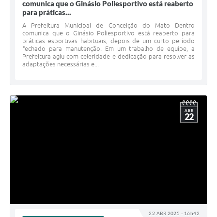
comunica que o Ginásio Poliesportivo está reaberto
para práticas...
A Prefeitura Municipal de Conceição do Mato Dentro
comunica que o Ginásio Poliesportivo está reaberto para
práticas esportivas habituais, depois de um curto período
fechado para manutenção. Em um trabalho de equipe, a
Prefeitura agiu com celeridade e dedicação para resolver as
adaptações necessárias e...
ABR
22
22 ABR 2025 - 16h42