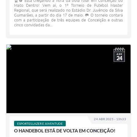
🏆⚽ Está chegando a hora da bola rolar em Conceição do
Mato Dentro! Vem aí, o 1º Torneio de Futebol Master
Regional, que será realizado no Estádio Dr. Juvêncio da Silva
Guimarães, a partir do dia 17 de maio. 🥅 O torneio contará
com a participação de três equipes de Conceição e outras
cinco convidadas da...
ABR
24
24 ABR 2025 - 13h33
ESPORTES,LAZER E JUVENTUDE
O HANDEBOL ESTÁ DE VOLTA EM CONCEIÇÃO!