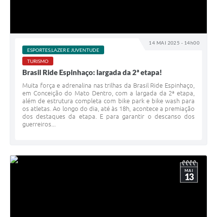
14 MAI 2025 - 14h00
ESPORTES,LAZER E JUVENTUDE
TURISMO
Brasil Ride Espinhaço: largada da 2ª etapa!
Muita força e adrenalina nas trilhas da Brasil Ride Espinhaço,
em Conceição do Mato Dentro, com a largada da 2ª etapa,
além de estrutura completa com bike park e bike wash para
os atletas. Ao longo do dia, até às 18h, acontece a premiação
dos destaques da etapa. E para garantir o descanso dos
guerreiros...
MAI
13