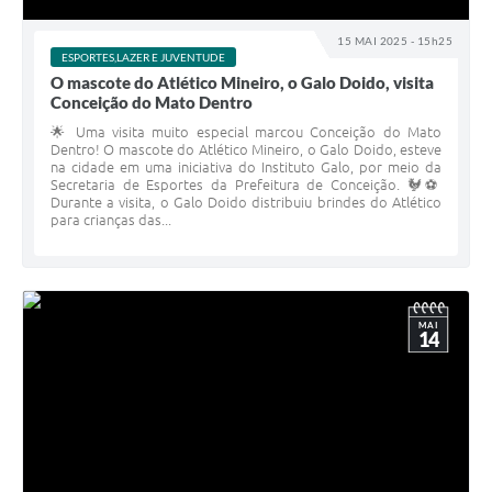
15 MAI 2025 - 15h25
ESPORTES,LAZER E JUVENTUDE
O mascote do Atlético Mineiro, o Galo Doido, visita
Conceição do Mato Dentro
🌟 Uma visita muito especial marcou Conceição do Mato
Dentro! O mascote do Atlético Mineiro, o Galo Doido, esteve
na cidade em uma iniciativa do Instituto Galo, por meio da
Secretaria de Esportes da Prefeitura de Conceição. 🐓⚽️
Durante a visita, o Galo Doido distribuiu brindes do Atlético
para crianças das...
MAI
14