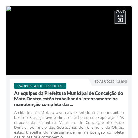
ABR
30
30 ABR 2025 - 18h00
ESPORTES,LAZER E JUVENTUDE
As equipes da Prefeitura Municipal de Conceição do
Mato Dentro estão trabalhando intensamente na
manutenção completa das...
A cidade anfitriã da prova mais expedicionária de mountain
bike do Brasil já vive o clima de adrenalina e superação! As
equipes da Prefeitura Municipal de Conceição do Mato
Dentro, por meio das Secretarias de Turismo e de Obras,
estão trabalhando intensamente na manutenção completa
das trilhas que compõem o...