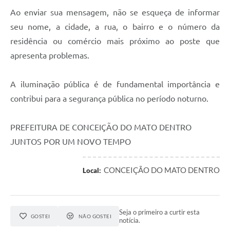
Ao enviar sua mensagem, não se esqueça de informar
Contas Públicas
seu nome, a cidade, a rua, o bairro e o número da
Links
residência ou comércio mais próximo ao poste que
apresenta problemas.
Serviços Online
Telefones Úteis
A iluminação pública é de fundamental importância e
contribui para a segurança pública no período noturno.
A Prefeitura
Diário Oficial
PREFEITURA DE CONCEIÇÃO DO MATO DENTRO
JUNTOS POR UM NOVO TEMPO
CONCEIÇÃO DO MATO DENTRO
Local:
Seja o primeiro a curtir esta
GOSTEI
NÃO GOSTEI
notícia.