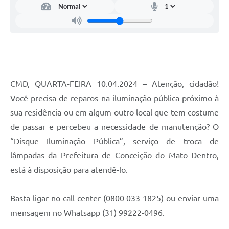
Contato
Notificações de Penalidades – Decisões
Notificações Ambientais
Notificações Obras e Posturas
Conselho Municipal de Conservação e Defesa do
CMD, QUARTA-FEIRA 10.04.2024 – Atenção, cidadão!
Meio Ambiente-CODEMA
Você precisa de reparos na iluminação pública próximo à
Galeria de Fotos
sua residência ou em algum outro local que tem costume
de passar e percebeu a necessidade de manutenção? O
Contratos
“Disque Iluminação Pública”, serviço de troca de
Audiências Públicas
lâmpadas da Prefeitura de Conceição do Mato Dentro,
Arquivos para Download
está à disposição para atendê-lo.
Obras
Basta ligar no call center (0800 033 1825) ou enviar uma
Galeria de Vídeos
mensagem no Whatsapp (31) 99222-0496.
Projetos