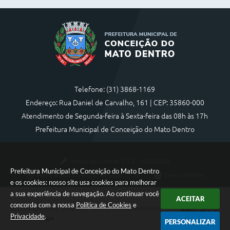
Telefone: (31) 3868-1169
Endereço: Rua Daniel de Carvalho, 161 | CEP: 35860-000
Atendimento de Segunda-feira à Sexta-feira das 08h às 17h
Prefeitura Municipal de Conceição do Mato Dentro
Versão do Sistema:
3.5.3 - 19/06/2026
Prefeitura Municipal de Conceição do Mato Dentro
Portal atualizado em:
07/08/2026 17:36
Dados Abertos
e os cookies: nosso site usa cookies para melhorar
a sua experiência de navegação. Ao continuar você
ACEITAR
concorda com a nossa
Política de Cookies
e
Copyright Instar - 2006-2026. Todos os direitos reservados -
Privacidade
.
Instar Tecnologia
PERSONALIZAR