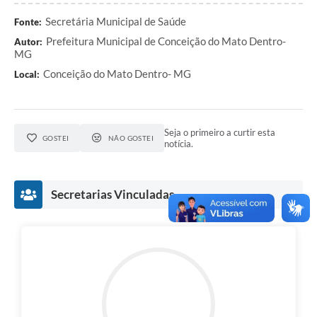
Contato
Secretária Municipal de Saúde
Fonte:
Notificações de Penalidades – Decisões
Prefeitura Municipal de Conceição do Mato Dentro-
Autor:
MG
Notificações Ambientais
Conceição do Mato Dentro- MG
Local:
Notificações Obras e Posturas
Conselho Municipal de Conservação e Defesa do
Meio Ambiente-CODEMA
Seja o primeiro a curtir esta
GOSTEI
NÃO GOSTEI
notícia.
Galeria de Fotos
Contratos
Secretarias Vinculadas
Audiências Públicas
Arquivos para Download
Obras
Galeria de Vídeos
Projetos