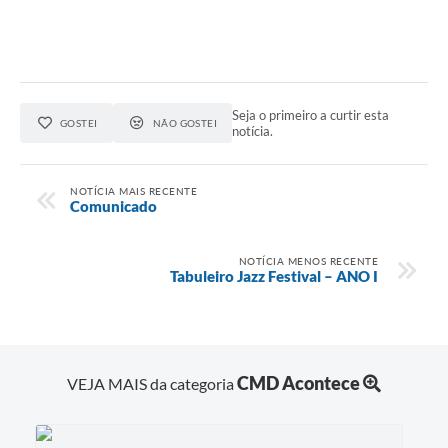
Contato
Notificações de Penalidades – Decisões
Notificações Ambientais
Seja o primeiro a curtir esta
Notificações Obras e Posturas
GOSTEI
NÃO GOSTEI
notícia.
Conselho Municipal de Conservação e Defesa do
Meio Ambiente-CODEMA
NOTÍCIA MAIS RECENTE
Comunicado
Galeria de Fotos
Contratos
NOTÍCIA MENOS RECENTE
Tabuleiro Jazz Festival – ANO I
Audiências Públicas
Arquivos para Download
Obras
CMD Acontece
VEJA MAIS da categoria
Galeria de Vídeos
Projetos