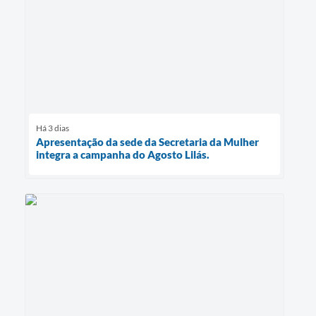
Contas Públicas
Links
Serviços Online
Telefones Úteis
Há 3 dias
A Prefeitura
Apresentação da sede da Secretaria da Mulher
integra a campanha do Agosto Lilás.
Diário Oficial