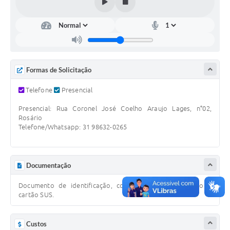
Contato
Notificações de Penalidades – Decisões
Notificações Ambientais
Notificações Obras e Posturas
Formas de Solicitação
Conselho Municipal de Conservação e Defesa do
Meio Ambiente-CODEMA
Telefone
Presencial
Galeria de Fotos
Presencial: Rua Coronel José Coelho Araujo Lages, n°02,
Rosário
Telefone/Whatsapp: 31 98632-0265
Contratos
Audiências Públicas
Documentação
Arquivos para Download
Documento de identificação, comprovante de endereço e
Obras
cartão SUS.
Galeria de Vídeos
Custos
Projetos