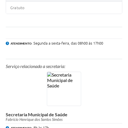
Gratuito
Contas Públicas
Links
Serviços Online
Segunda a sexta-feira, das 08h00 às 17h00
ATENDIMENTO:
Telefones Úteis
A Prefeitura
Serviço relacionado a secretaria:
Diário Oficial
Secretaria Municipal de Saúde
Fabrício Henrique dos Santos Simões
8h às 17h
ATENDIMENTO: