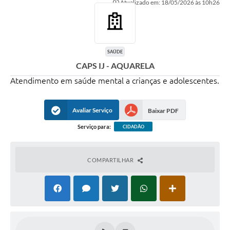
Atualizado em: 18/05/2026 às 10h26
Transparência
Editais
Legislação
SAÚDE
CAPS IJ - AQUARELA
Ouvidoria
Atendimento em saúde mental a crianças e adolescentes.
Procuradoria Jurídica - Consultoria Administrativa
Serviços da Secretaria Municipal de Fazenda
Avaliar Serviço
Baixar PDF
Serviço para:
CIDADÃO
Controle Interno
Notícias
COMPARTILHAR
SIM - Serviço de Inspeção Muncipal
e-SIC
Regularização Fundiária