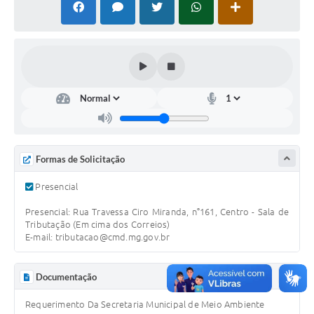
Contato
Notificações de Penalidades – Decisões
Notificações Ambientais
Notificações Obras e Posturas
Conselho Municipal de Conservação e Defesa do
Meio Ambiente-CODEMA
Galeria de Fotos
Formas de Solicitação
Contratos
Presencial
Audiências Públicas
Presencial: Rua Travessa Ciro Miranda, n°161, Centro - Sala de
Tributação (Em cima dos Correios)
Arquivos para Download
E-mail: tributacao@cmd.mg.gov.br
Obras
Documentação
Galeria de Vídeos
Requerimento Da Secretaria Municipal de Meio Ambiente
Projetos