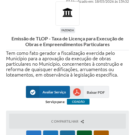
Atualizado em: 18/05/2026 às 15h32
Transparência
Editais
Legislação
FAZENDA
Emissão de TLOP - Taxa de Licença para Execução de
Ouvidoria
Obras e Empreendimentos Particulares
Procuradoria Jurídica - Consultoria Administrativa
Tem como fato gerador a fiscalização exercida pelo
Município para a aprovação da execução de obras
particulares no Município, concernentes à construção e
Serviços da Secretaria Municipal de Fazenda
reforma de quaisquer edificações, arruamentos ou
loteamentos, em observância à legislação específica.
Controle Interno
Notícias
Avaliar Serviço
Baixar PDF
SIM - Serviço de Inspeção Muncipal
Serviço para:
CIDADÃO
e-SIC
COMPARTILHAR
Regularização Fundiária