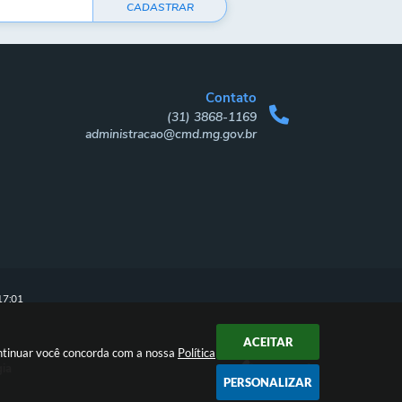
CADASTRAR
Contato
(31) 3868-1169
administracao@cmd.mg.gov.br
17:01
ACEITAR
ontinuar você concorda com a nossa
Política
gia
PERSONALIZAR