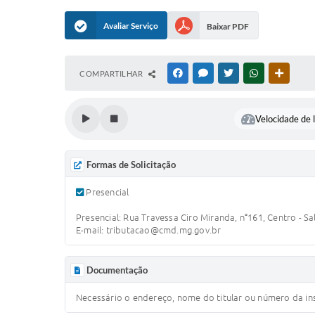
Avaliar Serviço
Baixar PDF
COMPARTILHAR
FACEBOOK
MESSENGER
TWITTER
WHATSAPP
OUTRAS
Velocidade de l
Formas de Solicitação
Presencial
Presencial: Rua Travessa Ciro Miranda, n°161, Centro - S
E-mail: tributacao@cmd.mg.gov.br
Documentação
Necessário o endereço, nome do titular ou número da in