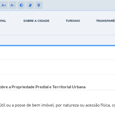
A+
A-
IPAL
SOBRE A CIDADE
TURISMO
TRANSPARÊ
obre a Propriedade Predial e Territorial Urbana
l ou a posse de bem imóvel, por natureza ou acessão física, com