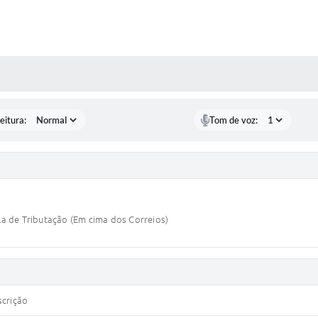
 MÍDIAS
eitura:
Tom de voz:
ala de Tributação (Em cima dos Correios)
scrição