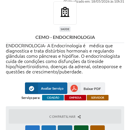
Atualizado em: 18/05/2026 às 10h31
Transparência
Editais
Legislação
SAÚDE
CEMO - ENDOCRINOLOGIA
Ouvidoria
ENDOCRINOLOGIA- A Endocrinologia é médica que
Procuradoria Jurídica - Consultoria Administrativa
diagnostica e trata distúrbios hormonais e regulando
glândulas como pâncreas e hipófise. O endocrinologista
cuida de condições como disfunções da tireoide
Serviços da Secretaria Municipal de Fazenda
hipo/hipertiroidismo, doenças da adrenal, osteoporose e
questões de crescimento/puberdade.
Controle Interno
Notícias
Avaliar Serviço
Baixar PDF
SIM - Serviço de Inspeção Muncipal
Serviço para:
CIDADÃO
EMPRESA
SERVIDOR
e-SIC
COMPARTILHAR
Regularização Fundiária