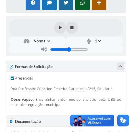
Contato
Notificações de Penalidades – Decisões
Notificações Ambientais
Notificações Obras e Posturas
Conselho Municipal de Conservação e Defesa do
Meio Ambiente-CODEMA
Galeria de Fotos
Formas de Solicitação
Contratos
Presencial
Audiências Públicas
Rua Professor Oscarino Ferreira Carneiro, n°215, Saudade.
Arquivos para Download
Observação:
Encaminhamento médico enviado pela UBS ao
setor de regulação municipal.
Obras
Galeria de Vídeos
Documentação
Projetos