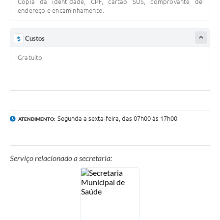
Cópia da identidade, CPF, cartão SUS, comprovante de
endereço e encaminhamento.
Contas Públicas
Links
Custos
Serviços Online
Gratuito
Telefones Úteis
A Prefeitura
Diário Oficial
Segunda a sexta-feira, das 07h00 às 17h00
ATENDIMENTO:
Serviço relacionado a secretaria: