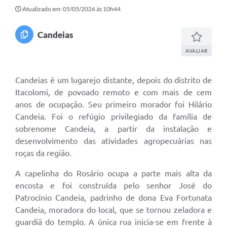
Transparência
Atualizado em: 05/05/2026 às 10h44
Editais
Candeias
Legislação
AVALIAR
Ouvidoria
Candeias é um lugarejo distante, depois do distrito de
Procuradoria Jurídica - Consultoria Administrativa
Itacolomi, de povoado remoto e com mais de cem
anos de ocupação. Seu primeiro morador foi Hilário
Serviços da Secretaria Municipal de Fazenda
Candeia. Foi o refúgio privilegiado da família de
Controle Interno
sobrenome Candeia, a partir da instalação e
desenvolvimento das atividades agropecuárias nas
Notícias
roças da região.
SIM - Serviço de Inspeção Muncipal
A capelinha do Rosário ocupa a parte mais alta da
encosta e foi construída pelo senhor José do
e-SIC
Patrocínio Candeia, padrinho de dona Eva Fortunata
Regularização Fundiária
Candeia, moradora do local, que se tornou zeladora e
guardiã do templo. A única rua inicia-se em frente à