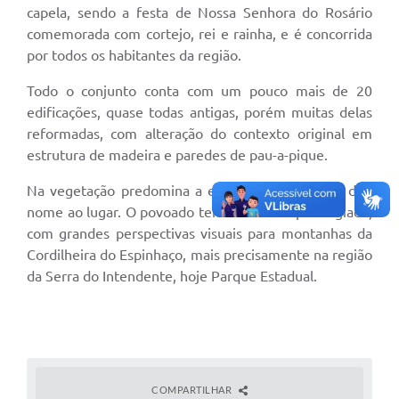
Contato
capela, sendo a festa de Nossa Senhora do Rosário
comemorada com cortejo, rei e rainha, e é concorrida
Notificações de Penalidades – Decisões
por todos os habitantes da região.
Notificações Ambientais
Todo o conjunto conta com um pouco mais de 20
Notificações Obras e Posturas
edificações, quase todas antigas, porém muitas delas
reformadas, com alteração do contexto original em
Conselho Municipal de Conservação e Defesa do
Meio Ambiente-CODEMA
estrutura de madeira e paredes de pau-a-pique.
Galeria de Fotos
Na vegetação predomina a espécie candeia, que deu
nome ao lugar. O povoado tem uma visão privilegiada,
Contratos
com grandes perspectivas visuais para montanhas da
Cordilheira do Espinhaço, mais precisamente na região
Audiências Públicas
da Serra do Intendente, hoje Parque Estadual.
Arquivos para Download
Obras
Galeria de Vídeos
COMPARTILHAR
Projetos