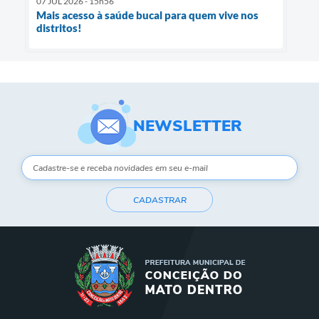
07 JUL 2026 - 15h56
Mais acesso à saúde bucal para quem vive nos
distritos!
NEWSLETTER
CADASTRAR