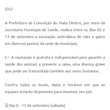
🐶🐱
Contas Públicas
Links
A Prefeitura de Conceição do Mato Dentro, por meio da
Serviços Online
Secretaria Municipal de Saúde, realiza entre os dias 02 e
13 de setembro a vacinação antirrábica de cães e gatos
Telefones Úteis
em diversos pontos da sede do município.
A Prefeitura
👉 A vacinação é gratuita e indispensável para garantir a
Diário Oficial
saúde dos animais e prevenir a raiva, uma doença grave
que pode ser transmitida também aos seres humanos.
Confira todos os locais, datas e horários em que as
equipes estarão disponíveis para imunizar seu pet.
🗓️ Dia D - 13 de setembro (sábado)