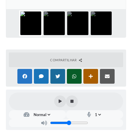
Contato
Notificações de Penalidades – Decisões
Notificações Ambientais
Notificações Obras e Posturas
Conselho Municipal de Conservação e Defesa do
Meio Ambiente-CODEMA
COMPARTILHAR
Galeria de Fotos
Contratos
Audiências Públicas
Arquivos para Download
Obras
Galeria de Vídeos
Projetos