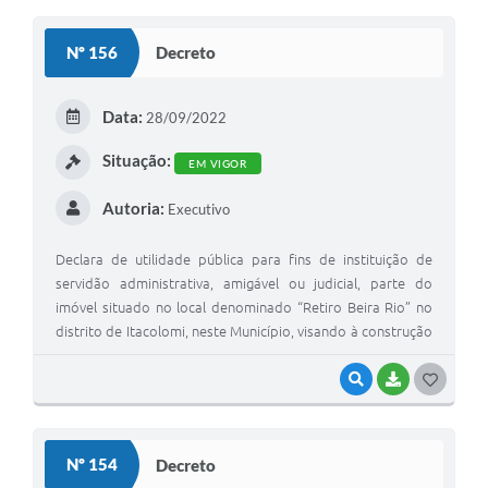
O
S
Nº 156
Decreto
T
E
Data:
28/09/2022
I
Situação:
EM VIGOR
Autoria:
Executivo
Declara de utilidade pública para fins de instituição de
servidão administrativa, amigável ou judicial, parte do
imóvel situado no local denominado “Retiro Beira Rio” no
distrito de Itacolomi, neste Município, visando à construção
de uma rede interceptora para a Estação de Tratamento de
Esgoto
VISUALIZAR
BAIXAR
G
O
S
Nº 154
Decreto
T