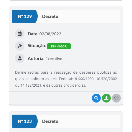
O
S
Nº 129
Decreto
T
E
Data:
02/08/2022
I
Situação:
EM VIGOR
Autoria:
Executivo
Define regras para a realização de despesas públicas às
quais se aplicam as Leis Federais 8.666/1993, 10.520/2002
ou 14.133/2021, e dá outras providências.
VISUALIZAR
BAIXAR
G
O
S
Nº 123
Decreto
T