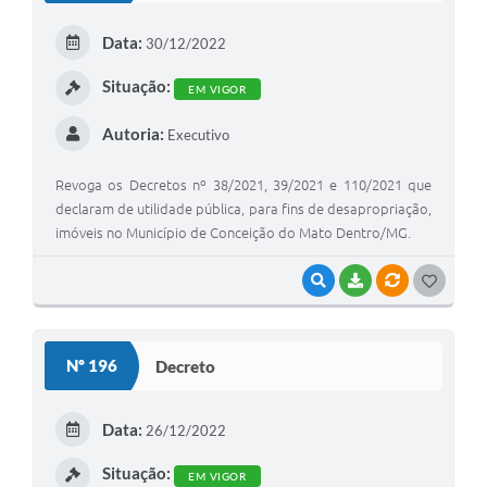
Contato
Data:
Notificações de Penalidades – Decisões
30/12/2022
Situação:
Notificações Ambientais
EM VIGOR
Notificações Obras e Posturas
Autoria:
Executivo
Conselho Municipal de Conservação e Defesa do
Meio Ambiente-CODEMA
Revoga os Decretos nº 38/2021, 39/2021 e 110/2021 que
declaram de utilidade pública, para fins de desapropriação,
Galeria de Fotos
imóveis no Município de Conceição do Mato Dentro/MG.
Contratos
VISUALIZAR
BAIXAR
VÍNCULOS
G
Audiências Públicas
O
S
Arquivos para Download
Nº 196
Decreto
T
Obras
E
Data:
26/12/2022
Galeria de Vídeos
I
Situação:
EM VIGOR
Projetos