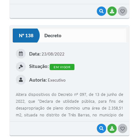
Conceição do Mato Dentro/MG”.
VISUALIZAR
BAIXAR
G
O
S
Nº 138
Decreto
T
E
Data:
23/08/2022
I
Situação:
EM VIGOR
Autoria:
Executivo
Altera dispositivos do Decreto nº 097, de 13 de junho de
2022, que “Declara de utilidade pública, para fins de
desapropriação de pleno domínio uma área de 2.358,51
m2, situada no distrito de Três Barras, no município de
Conceição do Mato Dentro/MG”.
VISUALIZAR
BAIXAR
G
O