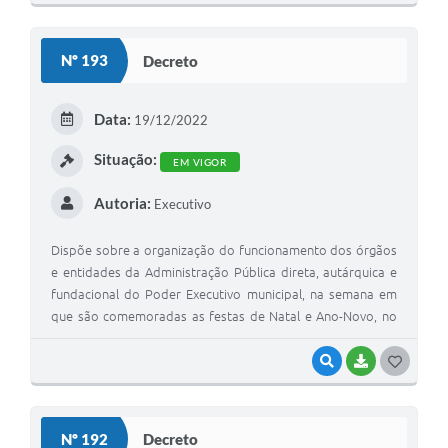
O
S
Nº 193
Decreto
T
E
Data:
19/12/2022
I
Situação:
EM VIGOR
Autoria:
Executivo
Dispõe sobre a organização do funcionamento dos órgãos
e entidades da Administração Pública direta, autárquica e
fundacional do Poder Executivo municipal, na semana em
que são comemoradas as festas de Natal e Ano-Novo, no
exercício de 2022
VISUALIZAR
BAIXAR
G
O
S
Nº 192
Decreto