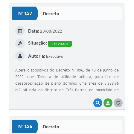
S
Nº 137
Decreto
T
E
Data:
23/08/2022
I
Situação:
EM VIGOR
Autoria:
Executivo
Altera dispositivos do Decreto nº 096, de 13 de junho de
2022, que “Declara de utilidade pública, para fins de
desapropriação de pleno domínio uma área de 5.338,96
m2, situada no distrito de Três Barras, no município de
Conceição do Mato Dentro/MG”.
VISUALIZAR
BAIXAR
G
O
S
Nº 136
Decreto
T