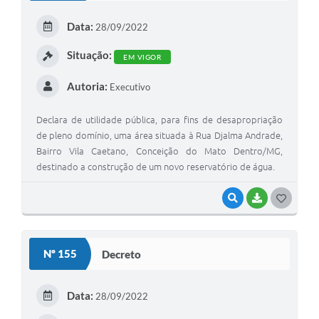
E
Data:
28/09/2022
I
Situação:
EM VIGOR
Autoria:
Executivo
Declara de utilidade pública, para fins de desapropriação
de pleno domínio, uma área situada à Rua Djalma Andrade,
Bairro Vila Caetano, Conceição do Mato Dentro/MG,
destinado a construção de um novo reservatório de água.
VISUALIZAR
BAIXAR
G
O
S
Nº 155
Decreto
T
E
Data:
28/09/2022
I