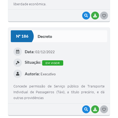
liberdade econômica.
VISUALIZAR
BAIXAR
G
O
S
Nº 186
Decreto
T
E
Data:
02/12/2022
I
Situação:
EM VIGOR
Autoria:
Executivo
Concede permissão de Serviço público de Transporte
Individual de Passageiros (Táxi), a título precário, e dá
outras providências
VISUALIZAR
BAIXAR
G
O