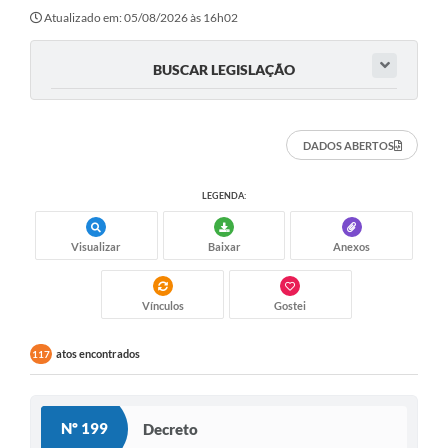
Transparência
Atualizado em: 05/08/2026 às 16h02
Editais
BUSCAR LEGISLAÇÃO
Legislação
Ouvidoria
DADOS ABERTOS
Procuradoria Jurídica - Consultoria Administrativa
LEGENDA:
Serviços da Secretaria Municipal de Fazenda
Visualizar
Baixar
Anexos
Controle Interno
Notícias
Vínculos
Gostei
SIM - Serviço de Inspeção Muncipal
atos encontrados
117
e-SIC
Regularização Fundiária
Nº 199
Decreto