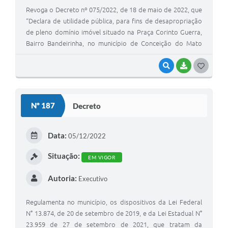
Revoga o Decreto nº 075/2022, de 18 de maio de 2022, que
“Declara de utilidade pública, para fins de desapropriação
de pleno domínio imóvel situado na Praça Corinto Guerra,
Bairro Bandeirinha, no município de Conceição do Mato
Dentro/MG, constante da matrícula nº 4575 no Cartório de
Registro de Imóveis”.
VISUALIZAR
BAIXAR
G
O
S
Nº 187
Decreto
T
E
Data:
05/12/2022
I
Situação:
EM VIGOR
Autoria:
Executivo
Regulamenta no município, os dispositivos da Lei Federal
N° 13.874, de 20 de setembro de 2019, e da Lei Estadual N°
23.959 de 27 de setembro de 2021, que tratam da