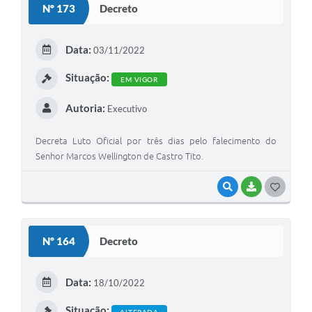
Nº 173
Decreto
T
E
Data:
03/11/2022
I
Situação:
EM VIGOR
Autoria:
Executivo
Decreta Luto Oficial por três dias pelo falecimento do
Senhor Marcos Wellington de Castro Tito.
VISUALIZAR
BAIXAR
G
O
S
Nº 164
Decreto
T
E
Data:
18/10/2022
I
Situação:
ALTERADA