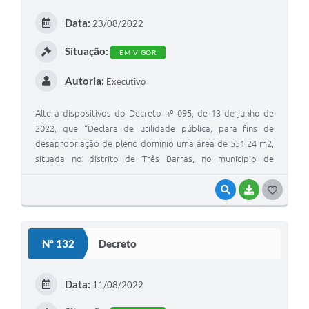
E
Data:
23/08/2022
I
Situação:
EM VIGOR
Autoria:
Executivo
Altera dispositivos do Decreto nº 095, de 13 de junho de
2022, que “Declara de utilidade pública, para fins de
desapropriação de pleno domínio uma área de 551,24 m2,
situada no distrito de Três Barras, no município de
Conceição do Mato Dentro/MG”.
VISUALIZAR
BAIXAR
G
O
S
Nº 132
Decreto
T
E
Data:
11/08/2022
I