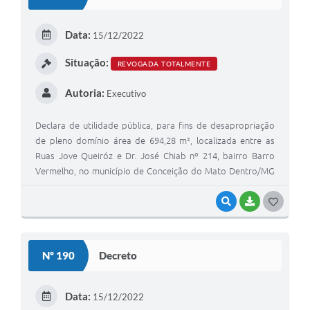
T
E
Data:
15/12/2022
I
Situação:
REVOGADA TOTALMENTE
Autoria:
Executivo
Declara de utilidade pública, para fins de desapropriação
de pleno domínio área de 694,28 m², localizada entre as
Ruas Jove Queiróz e Dr. José Chiab nº 214, bairro Barro
Vermelho, no município de Conceição do Mato Dentro/MG
e dá outras providências.
VISUALIZAR
BAIXAR
G
O
S
Nº 190
Decreto
T
E
Data:
15/12/2022
I