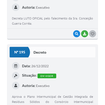
Autoria:
Executivo
Contas Públicas
Links
Decreta LUTO OFICIAL pelo falecimento da Sra. Conceição
Guerra Corrêa.
Serviços Online
VISUALIZAR
BAIXAR
G
Telefones Úteis
O
A Prefeitura
S
Nº 195
Decreto
Diário Oficial
T
E
Data:
26/12/2022
I
Situação:
EM VIGOR
Autoria:
Executivo
Aprova o Plano Intermunicipal de Gestão Integrada de
Resíduos Sólidos do Consórcio Intermunicipal