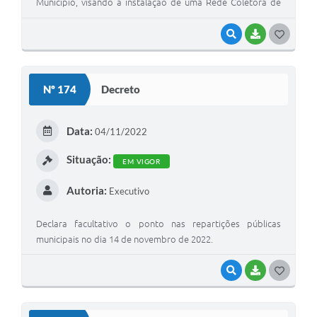
Município, visando à instalação de uma Rede Coletora de
Esgoto
VISUALIZAR
BAIXAR
G
O
S
Nº 174
Decreto
T
E
Data:
04/11/2022
I
Situação:
EM VIGOR
Autoria:
Executivo
Declara facultativo o ponto nas repartições públicas
municipais no dia 14 de novembro de 2022.
VISUALIZAR
BAIXAR
G
O
S