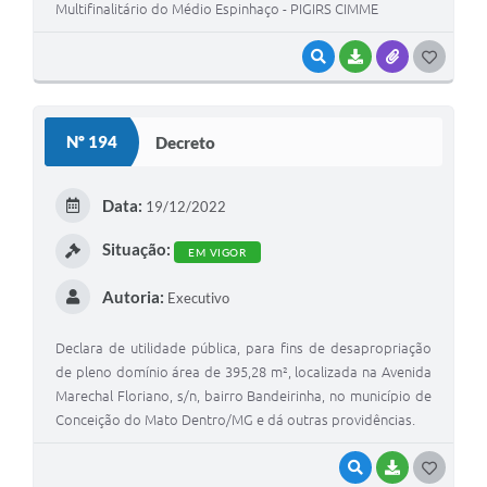
Multifinalitário do Médio Espinhaço - PIGIRS CIMME
VISUALIZAR
BAIXAR
ANEXOS
G
O
S
Nº 194
Decreto
T
E
Data:
19/12/2022
I
Situação:
EM VIGOR
Autoria:
Executivo
Declara de utilidade pública, para fins de desapropriação
de pleno domínio área de 395,28 m², localizada na Avenida
Marechal Floriano, s/n, bairro Bandeirinha, no município de
Conceição do Mato Dentro/MG e dá outras providências.
VISUALIZAR
BAIXAR
G