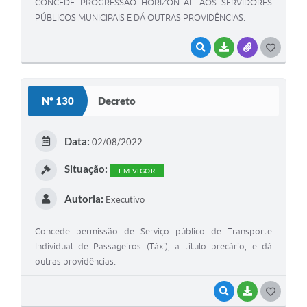
CONCEDE PROGRESSÃO HORIZONTAL AOS SERVIDORES
PÚBLICOS MUNICIPAIS E DÁ OUTRAS PROVIDÊNCIAS.
VISUALIZAR
BAIXAR
ANEXOS
G
O
S
Nº 130
Decreto
T
E
Data:
02/08/2022
I
Situação:
EM VIGOR
Autoria:
Executivo
Concede permissão de Serviço público de Transporte
Individual de Passageiros (Táxi), a título precário, e dá
outras providências.
VISUALIZAR
BAIXAR
G