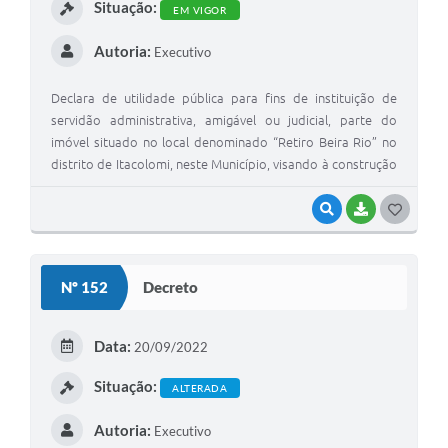
Situação:
EM VIGOR
Autoria:
Executivo
Declara de utilidade pública para fins de instituição de
servidão administrativa, amigável ou judicial, parte do
imóvel situado no local denominado “Retiro Beira Rio” no
distrito de Itacolomi, neste Município, visando à construção
de um emissário para a Estação de Tratamento de Esgoto
VISUALIZAR
BAIXAR
G
O
S
Nº 152
Decreto
T
E
Data:
20/09/2022
I
Situação:
ALTERADA
Autoria:
Executivo