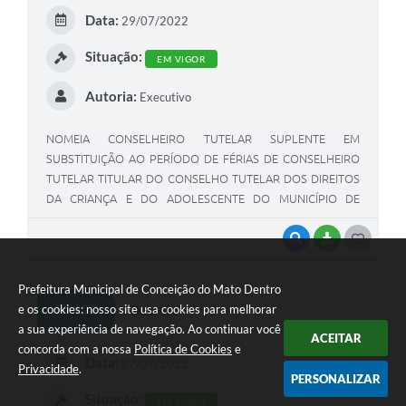
E
Data:
29/07/2022
I
Situação:
EM VIGOR
Autoria:
Executivo
NOMEIA CONSELHEIRO TUTELAR SUPLENTE EM
SUBSTITUIÇÃO AO PERÍODO DE FÉRIAS DE CONSELHEIRO
TUTELAR TITULAR DO CONSELHO TUTELAR DOS DIREITOS
DA CRIANÇA E DO ADOLESCENTE DO MUNICÍPIO DE
CONCEIÇÃO DO MATO DENTRO.
VISUALIZAR
BAIXAR
G
O
Prefeitura Municipal de Conceição do Mato Dentro
S
Nº 122
Decreto
e os cookies: nosso site usa cookies para melhorar
T
a sua experiência de navegação. Ao continuar você
ACEITAR
concorda com a nossa
Política de Cookies
e
E
Data:
27/07/2022
Privacidade
.
PERSONALIZAR
I
Situação:
EM VIGOR