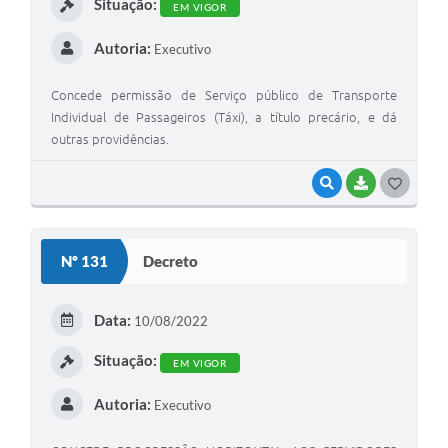
Situação:
EM VIGOR
Autoria:
Executivo
Concede permissão de Serviço público de Transporte
Individual de Passageiros (Táxi), a título precário, e dá
outras providências.
VISUALIZAR
BAIXAR
G
O
S
Nº 131
Decreto
T
E
Data:
10/08/2022
I
Situação:
EM VIGOR
Autoria:
Executivo