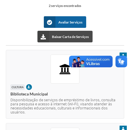
Contato
2 serviços encontrados
Notificações de Penalidades – Decisões
Avaliar Serviços
Notificações Ambientais
Notificações Obras e Posturas
Baixar Carta de Serviços
Conselho Municipal de Conservação e Defesa do
Meio Ambiente-CODEMA
PARA
Galeria de Fotos
Contratos
Audiências Públicas
PRESENCIAL
CULTURA
Biblioteca Municipal
Arquivos para Download
Disponibilização de serviços de empréstimo de livros, consulta
para pesquisa e acesso à internet (Wi-Fi), visando atender às
Obras
necessidades educacionais, culturais e informacionais dos
usuários.
Galeria de Vídeos
PARA
Projetos