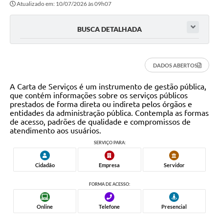
Atualizado em: 10/07/2026 às 09h07
Transparência
Editais
BUSCA DETALHADA
Legislação
Ouvidoria
DADOS ABERTOS
Procuradoria Jurídica - Consultoria Administrativa
A Carta de Serviços é um instrumento de gestão pública,
que contém informações sobre os serviços públicos
Serviços da Secretaria Municipal de Fazenda
prestados de forma direta ou indireta pelos órgãos e
entidades da administração pública. Contempla as formas
de acesso, padrões de qualidade e compromissos de
Controle Interno
atendimento aos usuários.
Notícias
SERVIÇO PARA:
SIM - Serviço de Inspeção Muncipal
Cidadão
Empresa
Servidor
e-SIC
FORMA DE ACESSO:
Regularização Fundiária
Online
Telefone
Presencial