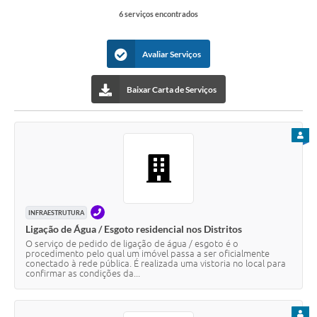
Contato
6 serviços encontrados
Notificações de Penalidades – Decisões
Avaliar Serviços
Notificações Ambientais
Notificações Obras e Posturas
Baixar Carta de Serviços
Conselho Municipal de Conservação e Defesa do
Meio Ambiente-CODEMA
PARA
Galeria de Fotos
Contratos
Audiências Públicas
TELEFONE
INFRAESTRUTURA
Ligação de Água / Esgoto residencial nos Distritos
Arquivos para Download
O serviço de pedido de ligação de água / esgoto é o
procedimento pelo qual um imóvel passa a ser oficialmente
Obras
conectado à rede pública. É realizada uma vistoria no local para
confirmar as condições da...
Galeria de Vídeos
PARA
Projetos