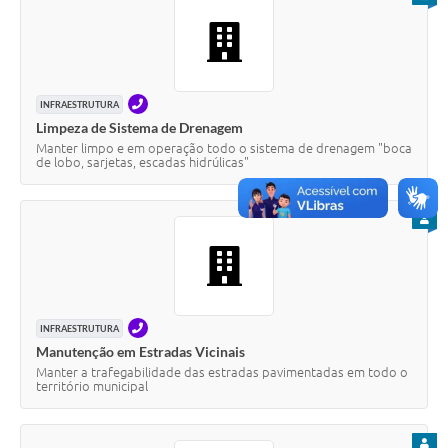
Contas Públicas
Links
TELEFONE
INFRAESTRUTURA
Serviços Online
Limpeza de Sistema de Drenagem
Manter limpo e em operação todo o sistema de drenagem "boca
Telefones Úteis
de lobo, sarjetas, escadas hidrúlicas"
A Prefeitura
PARA
Diário Oficial
TELEFONE
INFRAESTRUTURA
Manutenção em Estradas Vicinais
Manter a trafegabilidade das estradas pavimentadas em todo o
território municipal
PARA