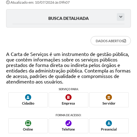
Atualizado em: 10/07/2026 às 09h07
Transparência
Editais
BUSCA DETALHADA
Legislação
Ouvidoria
DADOS ABERTOS
Procuradoria Jurídica - Consultoria Administrativa
A Carta de Serviços é um instrumento de gestão pública,
que contém informações sobre os serviços públicos
Serviços da Secretaria Municipal de Fazenda
prestados de forma direta ou indireta pelos órgãos e
entidades da administração pública. Contempla as formas
de acesso, padrões de qualidade e compromissos de
Controle Interno
atendimento aos usuários.
Notícias
SERVIÇO PARA:
SIM - Serviço de Inspeção Muncipal
Cidadão
Empresa
Servidor
e-SIC
FORMA DE ACESSO:
Regularização Fundiária
Online
Telefone
Presencial