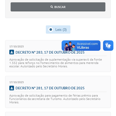
Contato
BUSCAR
Notificações de Penalidades – Decisões
Notificações Ambientais
Leis (3)
Notificações Obras e Posturas
Conselho Municipal de Conservação e Defesa do
Meio Ambiente-CODEMA
17/10/2025
DECRETO Nº 283, 17 DE OUTUBRO DE 2025
Galeria de Fotos
Aprovação de solicitação de suplementação via superavit da fonte
1.552 para reforço no fomecimento de alimentos para merenda
Contratos
escolar. Aulorizado pelo Secretário Morais.
Audiências Públicas
17/10/2025
Arquivos para Download
DECRETO Nº 281, 17 DE OUTUBRO DE 2025
Obras
Aprovação de solicitação para pagamento de férias prêmio para
funcionários da secretaria de Turismo. Autorizado pelo Secretário
Morais.
Galeria de Vídeos
Projetos