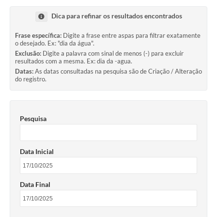
Transparência
Dica para refinar os resultados encontrados
Editais
Frase específica:
Digite a frase entre aspas para filtrar exatamente
o desejado. Ex: "dia da água".
Legislação
Exclusão:
Digite a palavra com sinal de menos (-) para excluir
resultados com a mesma. Ex: dia da -agua.
Ouvidoria
Datas:
As datas consultadas na pesquisa são de Criação / Alteração
do registro.
Procuradoria Jurídica - Consultoria Administrativa
Serviços da Secretaria Municipal de Fazenda
Pesquisa
Controle Interno
Notícias
Data Inicial
SIM - Serviço de Inspeção Muncipal
e-SIC
Data Final
Regularização Fundiária