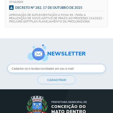
17/10/2025
DECRETO Nº 282, 17 DE OUTUBRO DE 2025
Contas Públicas
APROVAÇÃO DE SUPLEIMENTAÇÃO A FICHA 90 - PARA A
REALIZAÇÃO DE NOVO ADITIVO DE PRAZO AO PROCESSO 224/2022 -
Links
PROJURIS SOFTPLAN PLANEJAMENTO DA PROCURADORIA
MUNICIPAL. AUTORIZADO PELO SECRETARIO MORAIS.
Serviços Online
Telefones Úteis
A Prefeitura
NEWSLETTER
Diário Oficial
CADASTRAR