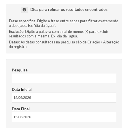
Transparência
Dica para refinar os resultados encontrados
Editais
Frase específica:
Digite a frase entre aspas para filtrar exatamente
o desejado. Ex: "dia da água".
Legislação
Exclusão:
Digite a palavra com sinal de menos (-) para excluir
resultados com a mesma. Ex: dia da -agua.
Ouvidoria
Datas:
As datas consultadas na pesquisa são de Criação / Alteração
do registro.
Procuradoria Jurídica - Consultoria Administrativa
Serviços da Secretaria Municipal de Fazenda
Pesquisa
Controle Interno
Notícias
Data Inicial
SIM - Serviço de Inspeção Muncipal
e-SIC
Data Final
Regularização Fundiária