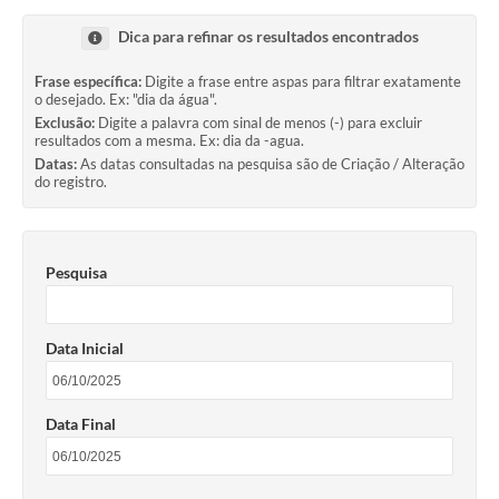
Transparência
Dica para refinar os resultados encontrados
Editais
Frase específica:
Digite a frase entre aspas para filtrar exatamente
o desejado. Ex: "dia da água".
Legislação
Exclusão:
Digite a palavra com sinal de menos (-) para excluir
resultados com a mesma. Ex: dia da -agua.
Ouvidoria
Datas:
As datas consultadas na pesquisa são de Criação / Alteração
do registro.
Procuradoria Jurídica - Consultoria Administrativa
Serviços da Secretaria Municipal de Fazenda
Pesquisa
Controle Interno
Notícias
Data Inicial
SIM - Serviço de Inspeção Muncipal
e-SIC
Data Final
Regularização Fundiária