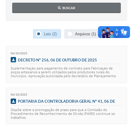
Contato
BUSCAR
Notificações de Penalidades – Decisões
Notificações Ambientais
Leis (2)
Arquivos (1)
Notificações Obras e Posturas
Conselho Municipal de Conservação e Defesa do
Meio Ambiente-CODEMA
06/10/2025
DECRETO Nº 256, 06 DE OUTUBRO DE 2025
Galeria de Fotos
Suplementaçáo para pagamento de contrato para fabricaçáo de
poços artesianos a serem utilizados pelos produtores rurais do
Contratos
município. Aprovação autorizada pelo Secretário de Planejamento
Morais.
Audiências Públicas
06/10/2025
Arquivos para Download
PORTARIA DA CONTROLADORIA GERAL Nº 41, 06 DE
OUTUBRO DE 2025
Obras
Dispõe sobre a prorrogação de prazo para que a Comissão do
Procedimento de Reconhecimento de Dívida (PARD) continue os
trabalhos.
Galeria de Vídeos
Projetos