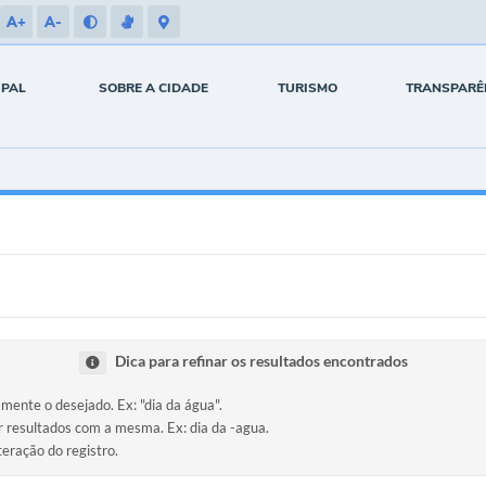
A+
A-
IPAL
SOBRE A CIDADE
TURISMO
TRANSPARÊ
Dica para refinar os resultados encontrados
amente o desejado. Ex: "dia da água".
ir resultados com a mesma. Ex: dia da -agua.
teração do registro.